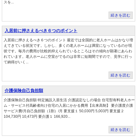
スを...
続きを読む
入居前に押さえるべき６つのポイント
入居前に押さえるべき６つのポイント 最近では全国的に老人ホームはかなり増
えてきている状況です。しかし、多くの老人ホームは満室になっているのが現
状です。毎月の費用が比較的抑えられているところはその傾向が顕著にあらわ
れています。老人ホームに空室がでるのは非常に短期間ですので、見学に行っ
て納得がいく...
続きを読む
介護保険自己負担額
介護保険自己負担額 特定施設入居生活 介護認定なしの場合 住宅型有料老人ホー
ム・サービス付高齢者向け住宅の入居にかかる費用【出来高制】 要介護度介護
サービス費/月自己負担額（1割）/月 要支援１ 50,030円 5,003円 要支援２
104,730円 10,473円 要介護１ 166,920...
続きを読む