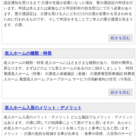
認定通知を受けるまで 介護や支援が必要になった場合、要介護認定の申請を行
います。申請は本人または家族などが市区町村の担当窓口にて行う必要があり
ます。要介護認定は、介護を受ける人にどれだけの介護が必要かを見きわめる
ために行われるものです。 そして申請をすることでご本人の要介護度が決まり
ます。介護...
続きを読む
老人ホームの種類・特長
老人ホームの種類・特長 老人ホームにはさまざまな種類があり、目的や費用も
異なります。まずはどのような老人ホームがあるのかご紹介しましょう。 特別
養護老人ホーム（特養） 介護老人保健施設（老健） 介護療養型医療施設 軽費老
人ホーム 養護老人ホーム グループホーム サービス付高齢者向け住宅（サ高住...
続きを読む
老人ホーム入居のメリット・デメリット
老人ホーム入居のメリット・デメリット どんな施設でもメリット・デメリット
はあります。介護に関しての知識量によって差がでると思いますが、あらかじ
め老人ホームのメリット・デメリットを知っておくと参考になると思います。
メリット ・ 介護の負担を軽減する事が出来る ・ 食事や排泄、入浴等のサービ