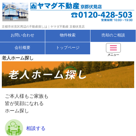
京都市伏見区周辺の不動産探しは｜ヤマダ不動産 京都伏見店
お問い合わせ
物件検索
売却のご相談
会社概要
トップページ
老人ホーム探し
ご本人様もご家族も
皆が笑顔になれる
ホーム探し
相談する