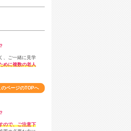
？
く、ご一緒に見学
ために複数の老人
このページのTOPへ
？
すので、ご注意下