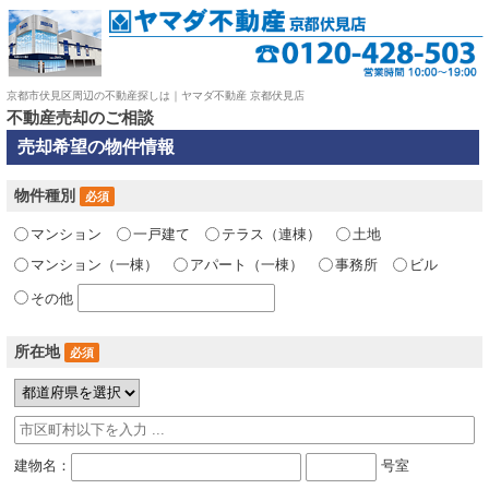
京都市伏見区周辺の不動産探しは｜ヤマダ不動産 京都伏見店
不動産売却のご相談
売却希望の物件情報
物件種別
必須
マンション
一戸建て
テラス（連棟）
土地
マンション（一棟）
アパート（一棟）
事務所
ビル
その他
所在地
必須
建物名：
号室