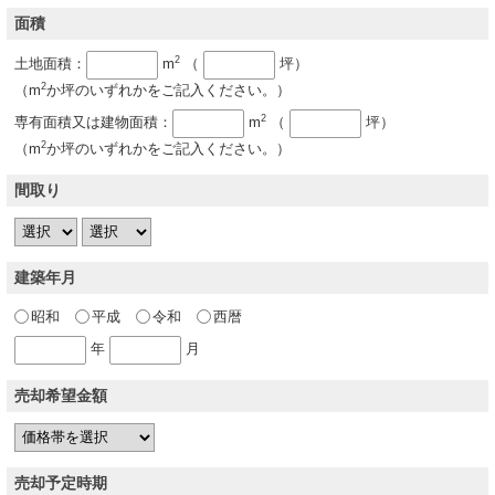
面積
2
土地面積：
m
（
坪）
2
（m
か坪のいずれかをご記入ください。）
2
専有面積又は建物面積：
m
（
坪）
2
（m
か坪のいずれかをご記入ください。）
間取り
建築年月
昭和
平成
令和
西暦
年
月
売却希望金額
売却予定時期